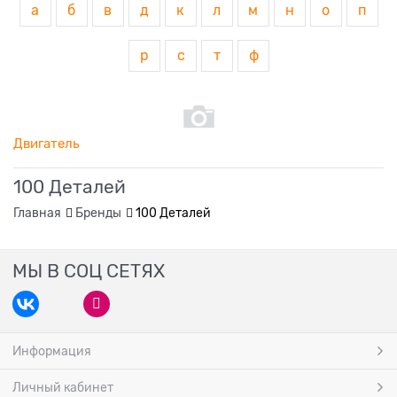
а
б
в
д
к
л
м
н
о
п
р
с
т
ф
Двигатель
100 Деталей
Главная
Бренды
100 Деталей
МЫ В СОЦ СЕТЯХ
Информация
Личный кабинет