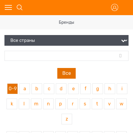
Бренды
Все
0-9
a
b
c
d
e
f
g
h
i
k
l
m
n
p
r
s
t
v
w
z