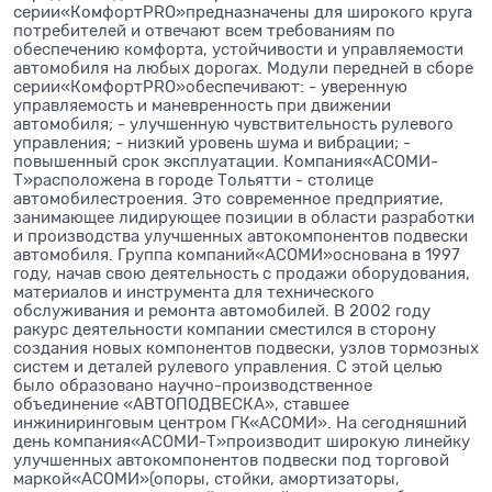
серии«КомфортPRO»предназначены для широкого круга
потребителей и отвечают всем требованиям по
обеспечению комфорта, устойчивости и управляемости
автомобиля на любых дорогах. Модули передней в сборе
серии«КомфортPRO»обеспечивают: - уверенную
управляемость и маневренность при движении
автомобиля; - улучшенную чувствительность рулевого
управления; - низкий уровень шума и вибрации; -
повышенный срок эксплуатации. Компания«АСОМИ-
Т»расположена в городе Тольятти - столице
автомобилестроения. Это современное предприятие,
занимающее лидирующее позиции в области разработки
и производства улучшенных автокомпонентов подвески
автомобиля. Группа компаний«АСОМИ»основана в 1997
году, начав свою деятельность с продажи оборудования,
материалов и инструмента для технического
обслуживания и ремонта автомобилей. В 2002 году
ракурс деятельности компании сместился в сторону
создания новых компонентов подвески, узлов тормозных
систем и деталей рулевого управления. С этой целью
было образовано научно-производственное
объединение «АВТОПОДВЕСКА», ставшее
инжиниринговым центром ГК«АСОМИ». На сегодняшний
день компания«АСОМИ-Т»производит широкую линейку
улучшенных автокомпонентов подвески под торговой
маркой«АСОМИ»(опоры, стойки, амортизаторы,