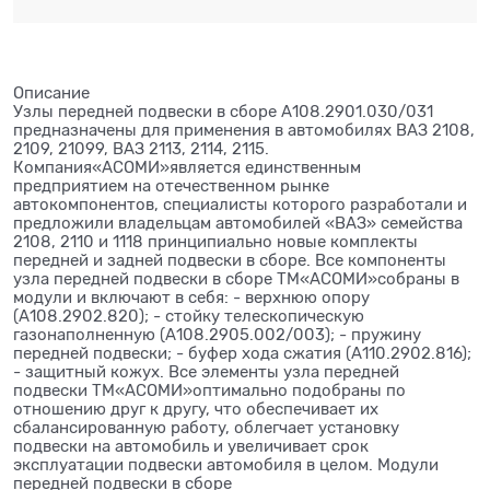
Описание
Узлы передней подвески в сборе А108.2901.030/031
предназначены для применения в автомобилях ВАЗ 2108,
2109, 21099, ВАЗ 2113, 2114, 2115.
Компания«АСОМИ»является единственным
предприятием на отечественном рынке
автокомпонентов, специалисты которого разработали и
предложили владельцам автомобилей «ВАЗ» семейства
2108, 2110 и 1118 принципиально новые комплекты
передней и задней подвески в сборе. Все компоненты
узла передней подвески в сборе ТМ«АСОМИ»собраны в
модули и включают в себя: - верхнюю опору
(А108.2902.820); - стойку телескопическую
газонаполненную (А108.2905.002/003); - пружину
передней подвески; - буфер хода сжатия (А110.2902.816);
- защитный кожух. Все элементы узла передней
подвески ТМ«АСОМИ»оптимально подобраны по
отношению друг к другу, что обеспечивает их
сбалансированную работу, облегчает установку
подвески на автомобиль и увеличивает срок
эксплуатации подвески автомобиля в целом. Модули
передней подвески в сборе